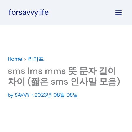
콘
forsavvylife
텐
츠
로
건
너
뛰
Home
>
라이프
기
sms lms mms 뜻 문자 길이
차이 (짧은 sms 인사말 모음)
by
SAVVY
•
2023년 08월 08일