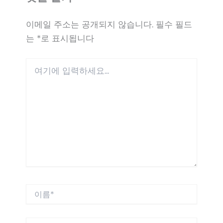
이메일 주소는 공개되지 않습니다.
필수 필드
는
*
로 표시됩니다
여
기
에
입
력
하
세
요...
이
름
*
이