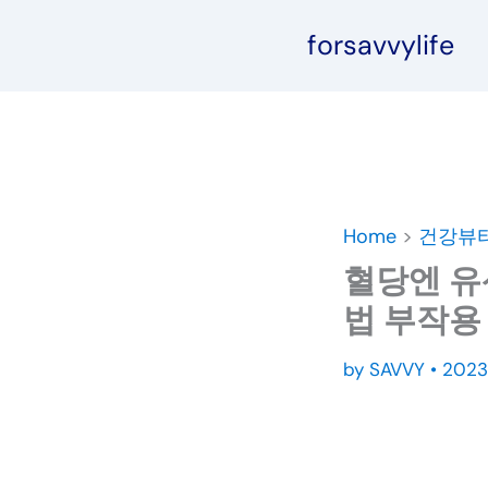
콘
forsavvylife
텐
츠
로
건
너
뛰
기
Home
>
건강뷰
혈당엔 유
법 부작용
by
SAVVY
•
202