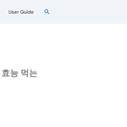
검
User Guide
색
 효능 먹는