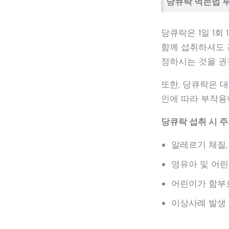
당큐락 먹는법 
당큐락은 1일 1회
함께 섭취하셔도 
정하시는 것을 권
또한, 당큐락은 
인에 따라 부작용
당큐락 섭취 시 
알레르기 체질,
영유아 및 어린
어린이가 함부
이상사례 발생 