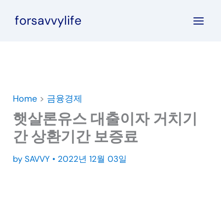
콘
forsavvylife
텐
츠
로
건
너
뛰
Home
>
금융경제
기
햇살론유스 대출이자 거치기
간 상환기간 보증료
by
SAVVY
•
2022년 12월 03일