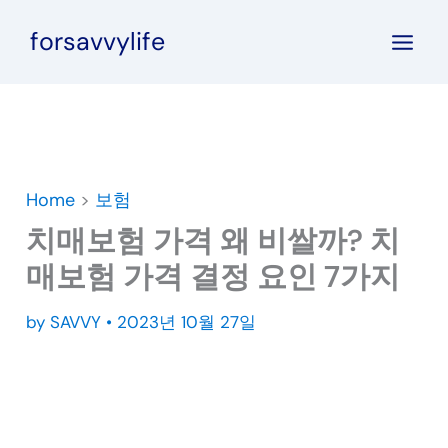
콘
forsavvylife
텐
츠
로
건
너
뛰
Home
>
보험
기
치매보험 가격 왜 비쌀까? 치
매보험 가격 결정 요인 7가지
by
SAVVY
•
2023년 10월 27일