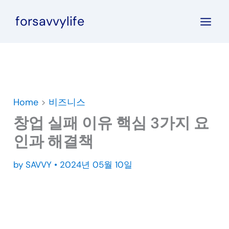
콘
forsavvylife
텐
츠
로
건
너
뛰
Home
>
비즈니스
기
창업 실패 이유 핵심 3가지 요
인과 해결책
by
SAVVY
•
2024년 05월 10일