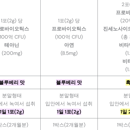
2포
프로
1포(2g) 당
1포(2g) 당
(20
로바이오틱스
프로바이오틱스
진세노사이드 R
(100억 CFU)
(100억 CFU)
(총 
테아닌
아연
비타민
(200mg)
(8.5mg)
(1
비
(1
블루베리 맛
블루베리 맛
분말형태
분말형태
분
에서 녹여서 섭취
입안에서 녹여서 섭취
입안에서
1일 1포(2g)
1일 1포(2g)
1일 
박스(2개월분)
1박스(2개월분)
1박스