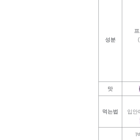
프
성분
맛
먹는법
입안
1