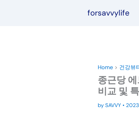
콘
forsavvylife
텐
츠
로
건
너
뛰
기
Home
>
건강뷰
종근당 에브
비교 및 
by
SAVVY
•
202