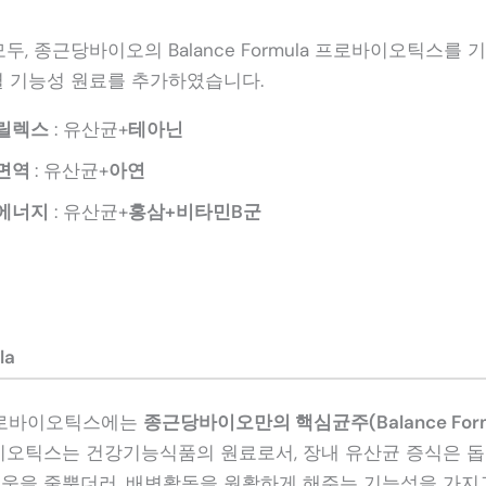
모두, 종근당바이오의 Balance Formula 프로바이오틱스를 
품별 기능성 원료를 추가하였습니다.
릴렉스
: 유산균+
테아닌
면역
: 유산균+
아연
에너지
: 유산균+
홍삼+비타민B군
la
로바이오틱스에는
종근당바이오만의 핵심균주(Balance Form
오틱스는 건강기능식품의 원료로서, 장내 유산균 증식은 돕
도움을 줄뿐더러, 배변활동을 원활하게 해주는 기능성을 가지