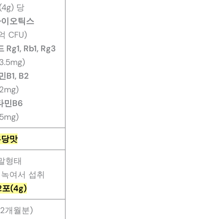
(4g) 당
바이오틱스
억 CFU)
g1, Rb1, Rg3
3.5mg)
B1, B2
.2mg)
타민B6
.5mg)
흑당맛
말형태
 녹여서 섭취
2포(4g)
(2개월분)