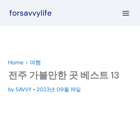
콘
forsavvylife
텐
츠
로
건
너
뛰
Home
>
여행
기
전주 가볼만한 곳 베스트 13
by
SAVVY
•
2023년 09월 19일