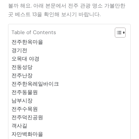
볼까 해요. 아래 본문에서 전주 관광 명소 가볼만한
곳 베스트 13을 확인해 보시기 바랍니다.
Table of Contents
전주한옥마을
경기전
오목대 야경
전동성당
전주난장
전주한옥레일바이크
전주동물원
남부시장
전주수목원
전주덕진공원
객사길
자만벽화마을