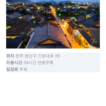
위치
전주 완산구 기린대로 55
이용시간
24시간 연중무휴
입장료
무료