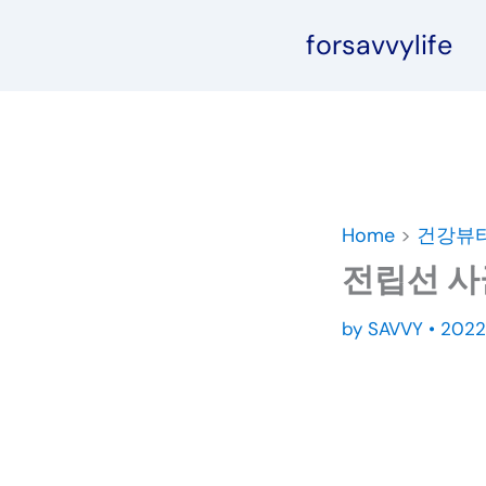
콘
forsavvylife
텐
츠
로
건
너
뛰
기
Home
>
건강뷰
전립선 사
by
SAVVY
•
202