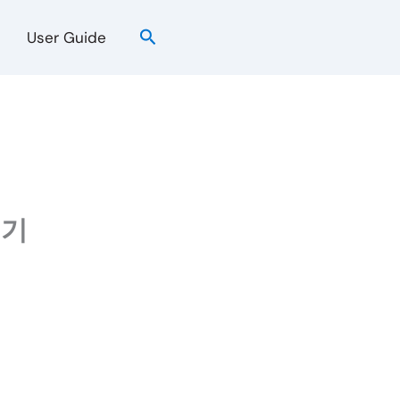
검
User Guide
색
보기