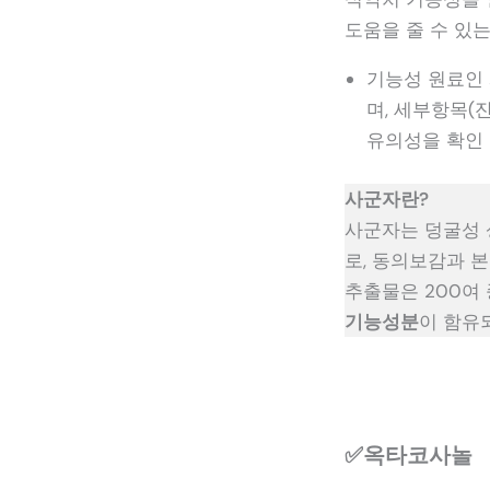
도움을 줄 수 있
기능성 원료인
며, 세부항목(잔
유의성을 확인 
사군자란?
사군자는 덩굴성 
로, 동의보감과 
추출물은 200여
기능성분
이 함유
✅옥타코사놀