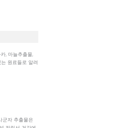
카, 마늘추출물,
있는 원료들로 알려
 사군자 추출물은
남성 전립선 건강에