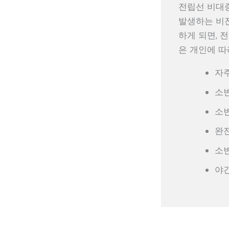
전립선 비대증, 
발생하는 비
하게 되면, 
은 개인에 따
자주
소변
소
완전
소변
야간