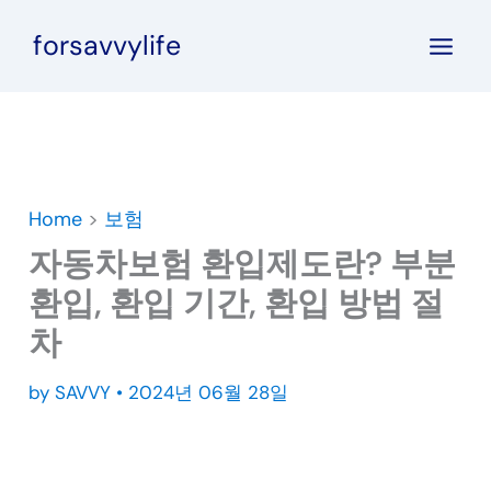
콘
forsavvylife
텐
츠
로
건
너
뛰
Home
>
보험
기
자동차보험 환입제도란? 부분
환입, 환입 기간, 환입 방법 절
차
by
SAVVY
•
2024년 06월 28일