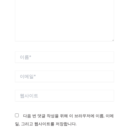
력
하
세
요...
이
름
*
이
메
일
*
웹
사
이
트
다음 번 댓글 작성을 위해 이 브라우저에 이름, 이메
일, 그리고 웹사이트를 저장합니다.