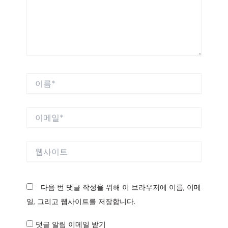
세
요...
이
름
*
이
메
일
*
웹
사
이
트
다음 번 댓글 작성을 위해 이 브라우저에 이름, 이메
일, 그리고 웹사이트를 저장합니다.
댓글 알림 이메일 받기