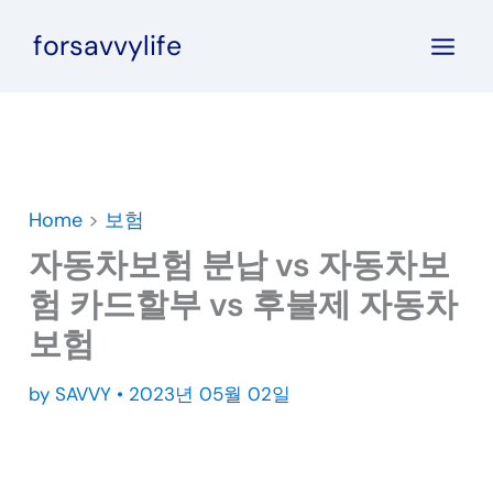
콘
forsavvylife
텐
츠
로
건
너
뛰
Home
>
보험
기
자동차보험 분납 vs 자동차보
험 카드할부 vs 후불제 자동차
보험
by
SAVVY
•
2023년 05월 02일