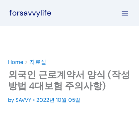
콘
forsavvylife
텐
츠
로
건
너
뛰
Home
>
자료실
기
외국인 근로계약서 양식 (작성
방법 4대보험 주의사항)
by
SAVVY
•
2022년 10월 05일