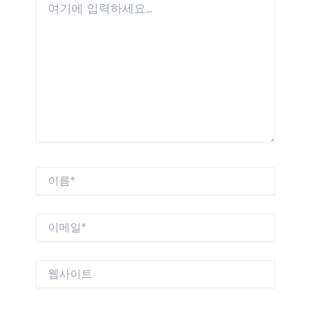
기
에
입
력
하
세
요...
이
름
*
이
메
일
*
웹
사
이
트