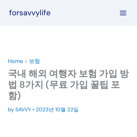
콘
forsavvylife
텐
츠
로
건
너
뛰
Home
>
보험
기
국내 해외 여행자 보험 가입 방
법 8가지 (무료 가입 꿀팁 포
함)
by
SAVVY
•
2023년 10월 22일