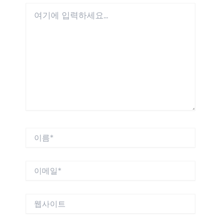
여
기
에
입
력
하
세
요...
이
름
*
이
메
일
*
웹
사
이