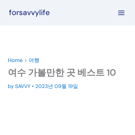
콘
forsavvylife
텐
츠
로
건
너
뛰
Home
>
여행
기
여수 가볼만한 곳 베스트 10
by
SAVVY
•
2023년 09월 19일