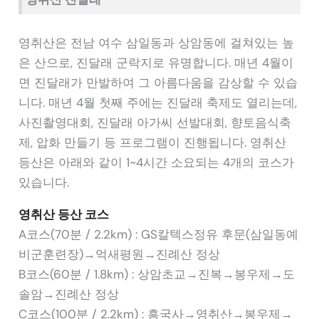
영취산은 전남 여수 삼일동과 상암동에 걸쳐있는 높
은 산으로, 진달래 군락지로 유명합니다. 매년 4월이
면 진달래가 만발하여 그 아름다움을 감상할 수 있습
니다. 매년 4월 첫째 주에는 진달래 축제도 열리는데,
사진촬영대회, 진달래 아가씨 선발대회, 향토음식축
제, 압화 만들기 등 프로그램이 진행됩니다. 영취산
등산은 아래와 같이 1~4시간 소요되는 4개의 코스가
있습니다.
영취산 등산 코스
A코스(70분 / 2.2km) : GS칼텍스정유 후문(삼일동예
비군훈련장)→억새평원→진례산 정상
B코스(60분 / 1.8km) : 상암초교→진복→봉우제→도
솔암→진례산 정상
C코스(100분 / 2.2km) : 흥국사→영취산→봉우제→