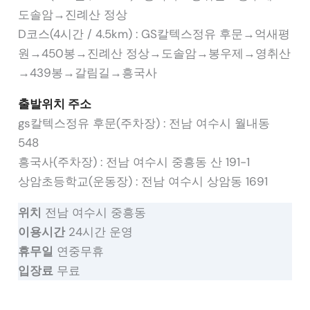
도솔암→진례산 정상
D코스(4시간 / 4.5km) : GS칼텍스정유 후문→억새평
원→450봉→진례산 정상→도솔암→봉우제→영취산
→439봉→갈림길→흥국사
출발위치 주소
gs칼텍스정유 후문(주차장) : 전남 여수시 월내동
548
흥국사(주차장) : 전남 여수시 중흥동 산 191-1
상암초등학교(운동장) : 전남 여수시 상암동 1691
위치
전남 여수시 중흥동
이용시간
24시간 운영
휴무일
연중무휴
입장료
무료