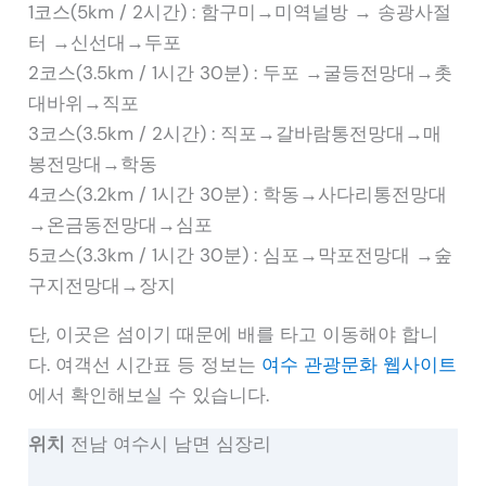
1코스(5km / 2시간) : 함구미→미역널방 → 송광사절
터 →신선대→두포
2코스(3.5km / 1시간 30분) : 두포 →굴등전망대→촛
대바위→직포
3코스(3.5km / 2시간) : 직포→갈바람통전망대→매
봉전망대→학동
4코스(3.2km / 1시간 30분) : 학동→사다리통전망대
→온금동전망대→심포
5코스(3.3km / 1시간 30분) : 심포→막포전망대 →숲
구지전망대→장지
단, 이곳은 섬이기 때문에 배를 타고 이동해야 합니
다. 여객선 시간표 등 정보는
여수 관광문화 웹사이트
에서 확인해보실 수 있습니다.
위치
전남 여수시 남면 심장리