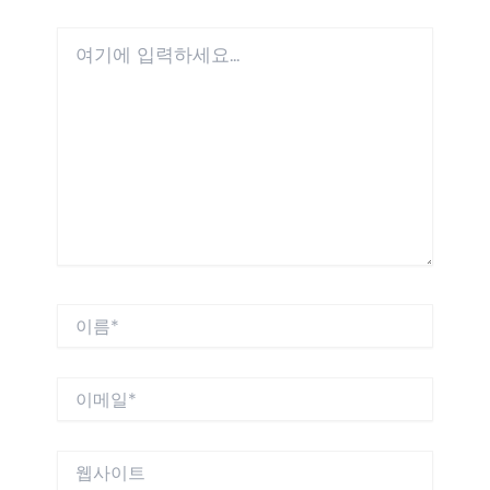
여
기
에
입
력
하
세
요...
이
름
*
이
메
일
*
웹
사