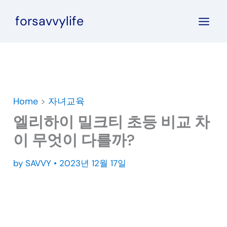
콘
forsavvylife
텐
츠
로
건
너
뛰
Home
>
자녀교육
기
엘리하이 밀크티 초등 비교 차
이 무엇이 다를까?
by
SAVVY
•
2023년 12월 17일