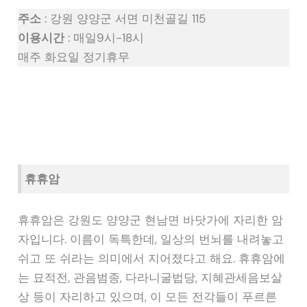
주소
: 강원 양양군 서면 미천골길 115
이용시간
: 매일9시-18시
매주 화요일 정기휴무
휴휴암
휴휴암은 강원도 양양군 현남면 바닷가에 자리한 암
자입니다. 이름이 독특한데, 일상의 번뇌를 내려놓고
쉬고 또 쉬라는 의미에서 지어졌다고 해요. 휴휴암에
는 묘적전, 관음범종, 다라니굴법당, 지혜관세음보살
상 등이 자리하고 있으며, 이 모든 전각들이 푸르른