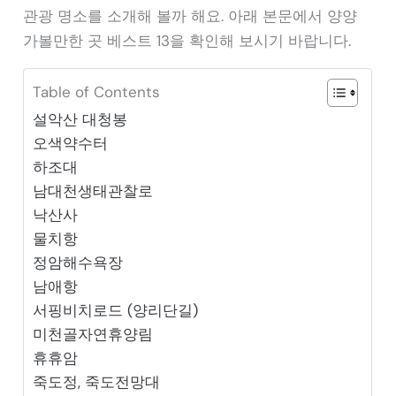
관광 명소를 소개해 볼까 해요. 아래 본문에서 양양
가볼만한 곳 베스트 13을 확인해 보시기 바랍니다.
Table of Contents
설악산 대청봉
오색약수터
하조대
남대천생태관찰로
낙산사
물치항
정암해수욕장
남애항
서핑비치로드 (양리단길)
미천골자연휴양림
휴휴암
죽도정, 죽도전망대