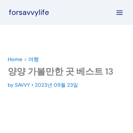
콘
forsavvylife
텐
츠
로
건
너
뛰
Home
>
여행
기
양양 가볼만한 곳 베스트 13
by
SAVVY
•
2023년 09월 23일