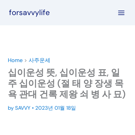
콘
forsavvylife
텐
츠
로
건
너
뛰
Home
>
사주운세
기
십이운성 뜻, 십이운성 표, 일
주 십이운성 (절 태 양 장생 목
욕 관대 건록 제왕 쇠 병 사 묘)
by
SAVVY
•
2023년 01월 18일