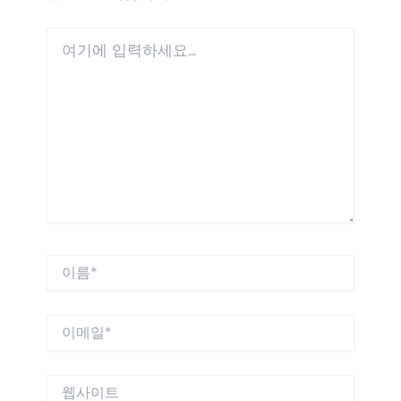
여
기
에
입
력
하
세
요...
이
름
*
이
메
일
*
웹
사