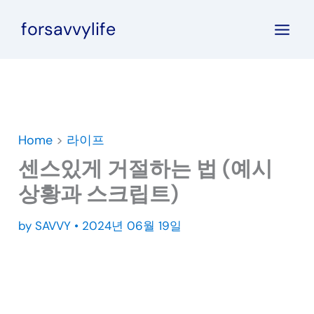
콘
forsavvylife
텐
츠
로
건
너
뛰
Home
>
라이프
기
센스있게 거절하는 법 (예시
상황과 스크립트)
by
SAVVY
•
2024년 06월 19일