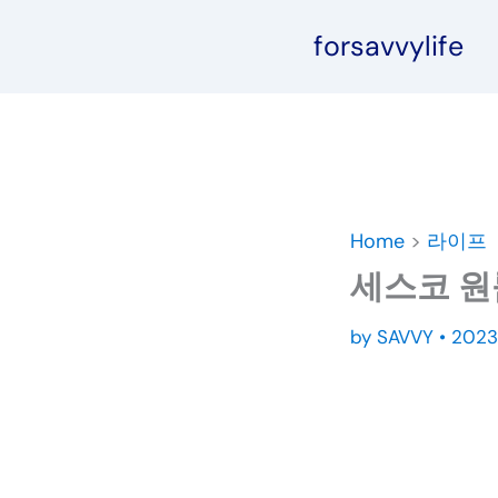
콘
forsavvylife
텐
츠
로
건
너
뛰
기
Home
>
라이프
세스코 원
by
SAVVY
•
202