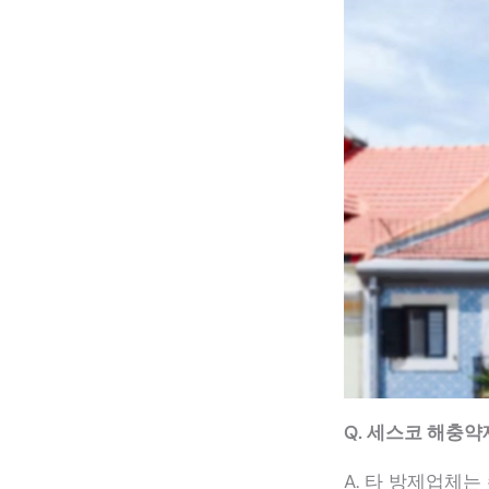
Q. 세스코 해충약
A. 타 방제업체는