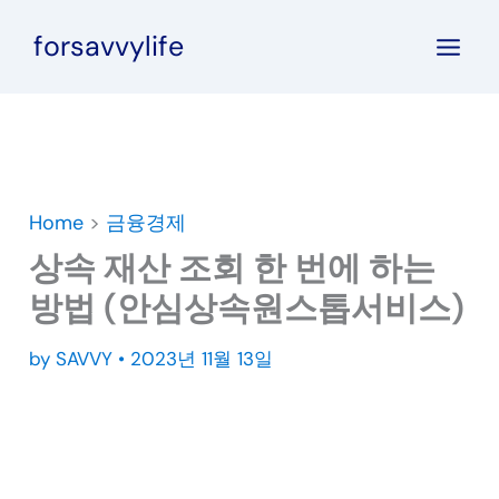
콘
forsavvylife
텐
츠
로
건
너
뛰
Home
>
금융경제
기
상속 재산 조회 한 번에 하는
방법 (안심상속원스톱서비스)
by
SAVVY
•
2023년 11월 13일