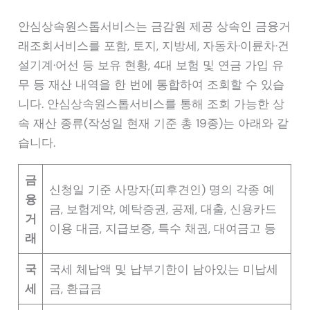
안심상속원스톱서비스는 금감원 제공 상속인 금융거
래조회서비스를 포함, 토지, 지방세, 자동차·이륜차·건
설기계·어선 등 보유 현황, 4대 보험 및 연금 가입 유
무 등 재산 내역을 한 번에 통합하여 조회할 수 있습
니다. 안심상속원스톱서비스를 통해 조회 가능한 상
속 재산 종류(작성일 현재 기준 총 19종)는 아래와 같
습니다.
금
신청일 기준 사망자(피후견인) 명의 각종 예
융
금, 보험계약, 예탁증권, 공제, 대출, 신용카드
거
이용 대금, 지급보증, 특수 채권, 대여금고 등
래
국
국세 체납액 및 납부기한이 남아있는 미납세
세
금, 환급금