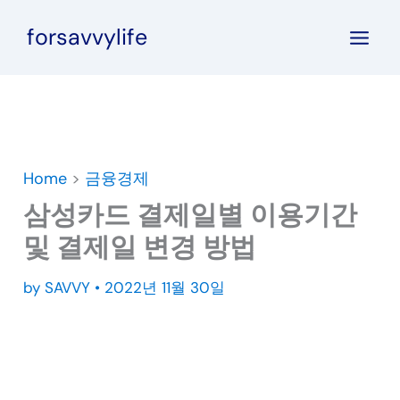
콘
forsavvylife
텐
츠
로
건
너
뛰
Home
>
금융경제
기
삼성카드 결제일별 이용기간
및 결제일 변경 방법
by
SAVVY
•
2022년 11월 30일