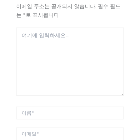
이메일 주소는 공개되지 않습니다.
필수 필드
는
*
로 표시됩니다
여
기
에
입
력
하
세
요...
이
름
*
이
메