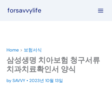
콘
forsavvylife
텐
츠
로
건
너
뛰
Home
>
보험서식
기
삼성생명 치아보험 청구서류
치과치료확인서 양식
by
SAVVY
•
2023년 10월 13일