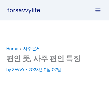
콘
forsavvylife
텐
츠
로
건
너
뛰
Home
>
사주운세
기
편인 뜻, 사주 편인 특징
by
SAVVY
•
2023년 11월 07일