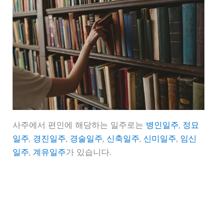
사주에서 편인에 해당하는 일주로는
병인일주
,
정묘
일주
,
경진일주
,
경술일주
,
신축일주
,
신미일주
,
임신
일주
,
계유일주
가 있습니다.