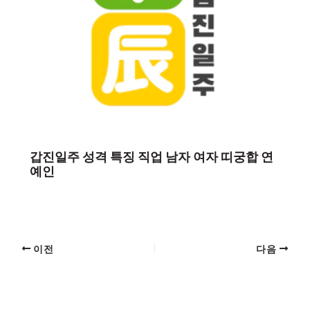
갑진일주 성격 특징 직업 남자 여자 띠궁합 연
예인
이전
다음