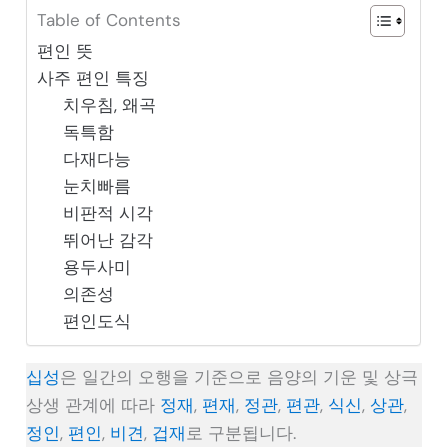
Table of Contents
편인 뜻
사주 편인 특징
치우침, 왜곡
독특함
다재다능
눈치빠름
비판적 시각
뛰어난 감각
용두사미
의존성
편인도식
십성
은 일간의 오행을 기준으로 음양의 기운 및 상극
상생 관계에 따라
정재
,
편재
,
정관
,
편관
,
식신
,
상관
,
정인
,
편인
,
비견
,
겁재
로 구분됩니다.