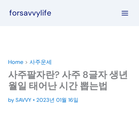
콘
forsavvylife
텐
츠
로
건
너
뛰
Home
>
사주운세
기
사주팔자란? 사주 8글자 생년
월일 태어난 시간 뽑는법
by
SAVVY
•
2023년 01월 16일