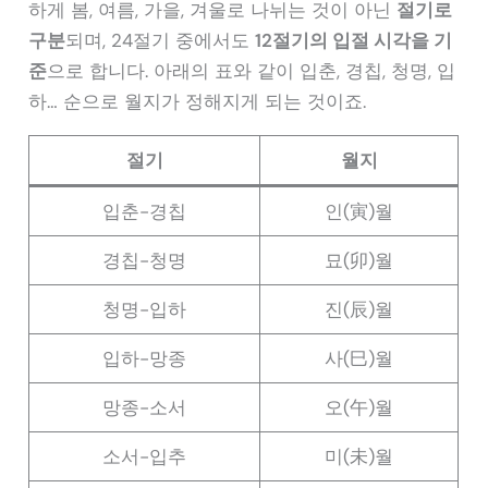
하게 봄, 여름, 가을, 겨울로 나뉘는 것이 아닌
절기로
구분
되며, 24절기 중에서도
12절기의 입절 시각을 기
준
으로 합니다. 아래의 표와 같이 입춘, 경칩, 청명, 입
하… 순으로 월지가 정해지게 되는 것이죠.
절기
월지
입춘-경칩
인(寅)월
경칩-청명
묘(卯)월
청명-입하
진(辰)월
입하-망종
사(巳)월
망종-소서
오(午)월
소서-입추
미(未)월