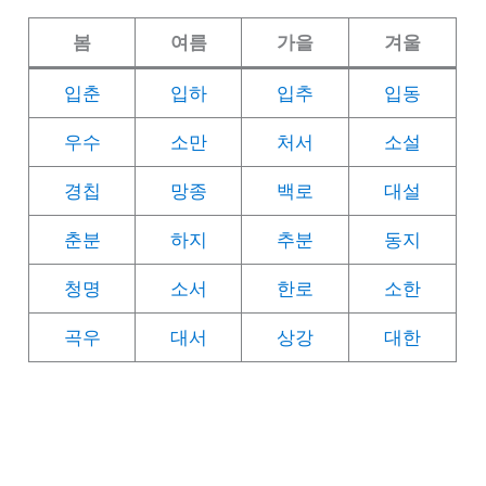
봄
여름
가을
겨울
입춘
입하
입추
입동
우수
소만
처서
소설
경칩
망종
백로
대설
춘분
하지
추분
동지
청명
소서
한로
소한
곡우
대서
상강
대한