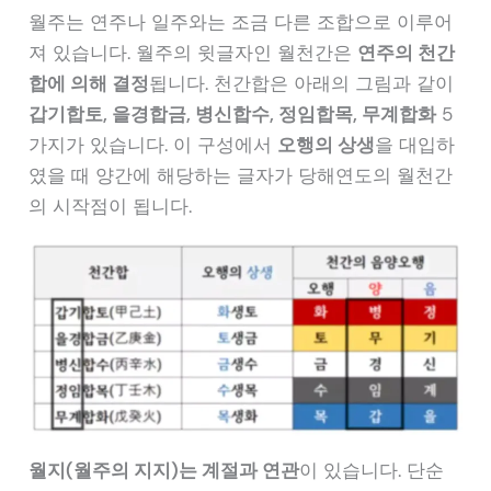
월주는 연주나 일주와는 조금 다른 조합으로 이루어
져 있습니다. 월주의 윗글자인 월천간은
연주의 천간
합에 의해 결정
됩니다. 천간합은 아래의 그림과 같이
갑기합토, 을경합금, 병신합수, 정임합목, 무계합화
5
가지가 있습니다. 이 구성에서
오행의 상생
을 대입하
였을 때 양간에 해당하는 글자가 당해연도의 월천간
의 시작점이 됩니다.
월지(월주의 지지)는 계절과 연관
이 있습니다. 단순