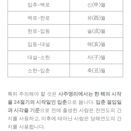
입추-백로
신(申)월
백로-한로
유(酉)월
한로-입동
술(戌)월
입동-대설
해(亥)월
대설-소한
자(子)월
소한-입춘
축(丑)월
특히 주의해야 할 것은
사주명리에서는 한 해의 시작
을 24절기의 시작일인 입춘
으로 봅니다.
입춘 절입일
과 시각을 기준
으로 전에 출생한 사람은 전연도의 간
지를 사용하고, 이후에 태어난 사람은 당해연도의 간
지를 사용합니다.