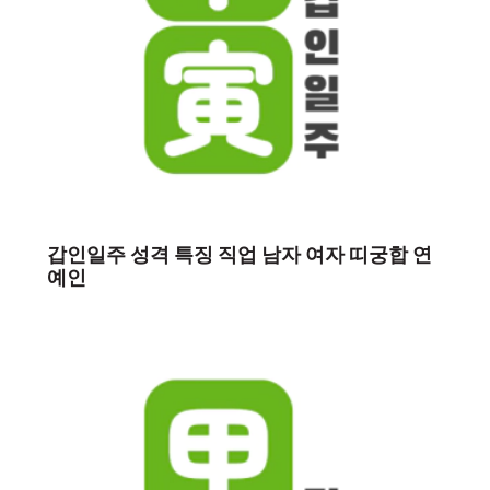
갑인일주 성격 특징 직업 남자 여자 띠궁합 연
예인