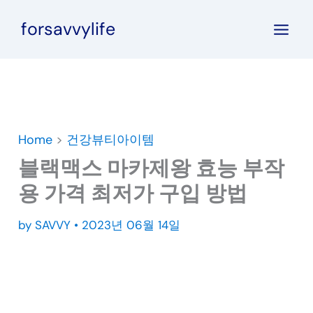
콘
forsavvylife
텐
츠
로
건
너
뛰
Home
>
건강뷰티아이템
기
블랙맥스 마카제왕 효능 부작
용 가격 최저가 구입 방법
by
SAVVY
•
2023년 06월 14일