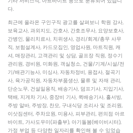
기타 서비스직, 아르바이트 등으로 분류되어 있습니
다.
최근에 올라온 구인구직 광고를 살펴보니 학원 강사,
보육교사, 과외지도, 간호사, 간호조무사, 요양보호사,
간병인, 물리치료사, 치위생사, 경리/회계/총무 사무
직, 보험설계사, 카드모집인, 영업사원, 마트직원, 캐
셔, 매장관리, 고객관리 및 상담, 골프장 직원, 정수기
관리원, 경비원, 미화원, 객실청소, 건물/기계/시설/전
기/배관기능사, 미싱사, 자동차정비, 용접사, 절곡기
사, 육가공직원, 자동차부품생산, 물류 및 자재 관리,
단순노무, 건설일용직, 배송기사, 덤프기사, 지입기사,
택배, 지게차 기사, 중장비 기사, 퀵배송기사, 홀서빙,
주방 알바, 주방장, 찬모, 구내식당 조리사 및 조리원,
이삿짐센터, 주차요원, 미용사, 피부관리, 편의점 아르
바이트, 가사도우미(파출부), 아기돌봄(베이비시터),
가정 부업 등 다양한 일자리를 확인해 볼 수 있었습