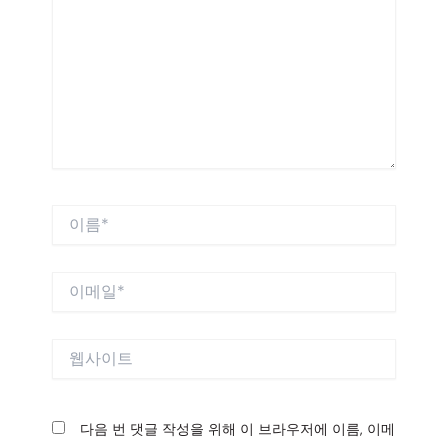
에
입
력
하
세
요...
이
름
*
이
메
일
*
웹
사
이
트
다음 번 댓글 작성을 위해 이 브라우저에 이름, 이메