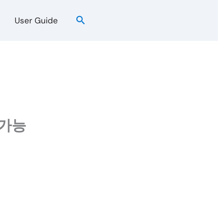
검
User Guide
색
 가능