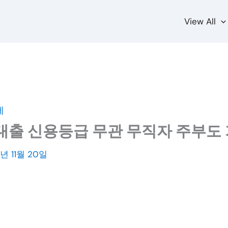
View All
제
출 신용등급 무관 무직자 주부도
년 11월 20일