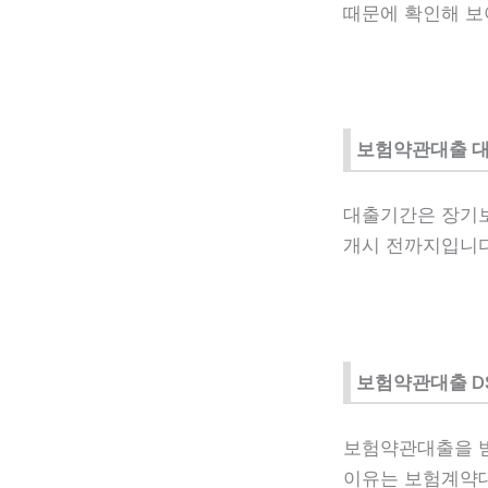
때문에 확인해 보
보험약관대출 
대출기간은 장기보
개시 전까지입니다
보험약관대출 D
보험약관대출을 받
이유는 보험계약대