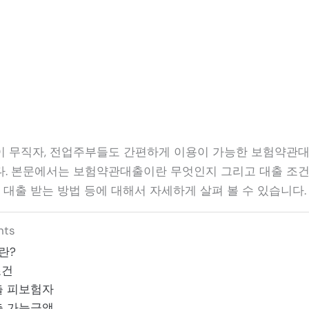
 무직자, 전업주부들도 간편하게 이용이 가능한 보험약관대
. 본문에서는 보험약관대출이란 무엇인지 그리고 대출 조건, 한
점과 대출 받는 방법 등에 대해서 자세하게 살펴 볼 수 있습니다.
nts
란?
조건
 피보험자
 가능금액