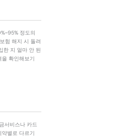
%~95% 정도의
보험 해지 시 돌려
한 지 얼마 안 된
액을 확인해보기
 현금서비스나 카드
계약별로 다르기