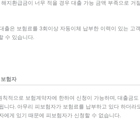
 해지환급금이 너무 적을 경우 대출 가능 금액 부족으로 거
대출은 보험료를 3회이상 자동이체 납부한 이력이 있는 고객
 수 있습니다.
피보험자
칙적으로 보험계약자에 한하여 신청이 가능하며, 대출금도
됩니다. 아무리 피보험자가 보험료를 납부하고 있다 하더라
자에게 있기 때문에 피보험자가 신청할 수 없습니다.