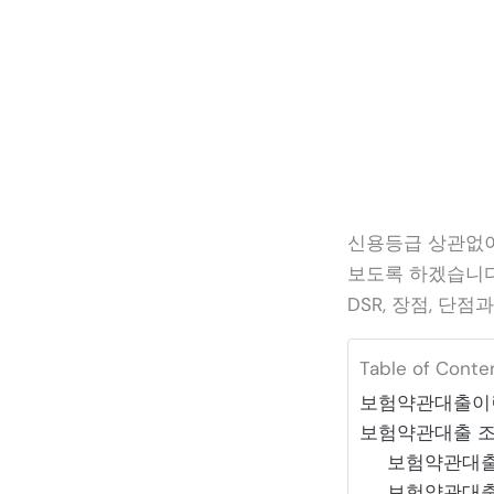
신용등급 상관없이
보도록 하겠습니다
DSR, 장점, 단
Table of Conte
보험약관대출이
보험약관대출 
보험약관대출
보험약관대출