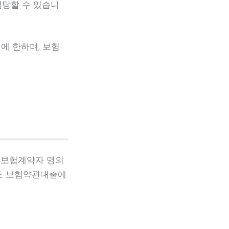
절당할 수 있습니
에 한하며, 보험
 보험계약자 명의
도 보험약관대출에