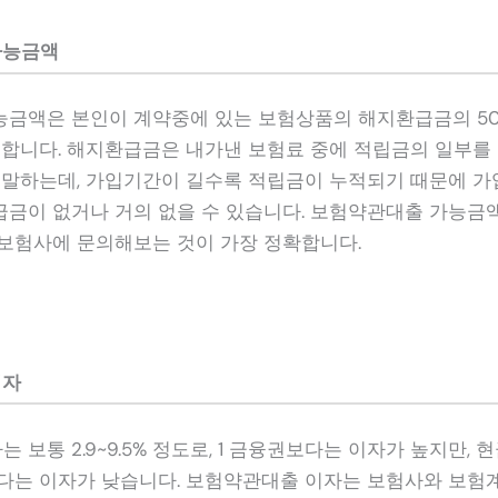
가능금액
금액은 본인이 계약중에 있는 보험상품의 해지환급금의 50
 합니다. 해지환급금은 내가낸 보험료 중에 적립금의 일부를 
 말하는데, 가입기간이 길수록 적립금이 누적되기 때문에 가입
금이 없거나 거의 없을 수 있습니다. 보험약관대출 가능금
보험사에 문의해보는 것이 가장 정확합니다.
이자
보통 2.9~9.5% 정도로, 1 금융권보다는 이자가 높지만,
다는 이자가 낮습니다. 보험약관대출 이자는 보험사와 보험