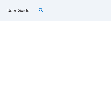
검
User Guide
색