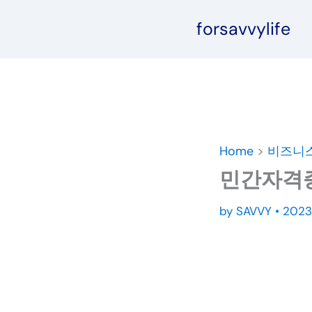
콘
forsavvylife
텐
츠
로
건
너
뛰
기
Home
>
비즈니
민간자격증
by
SAVVY
•
202