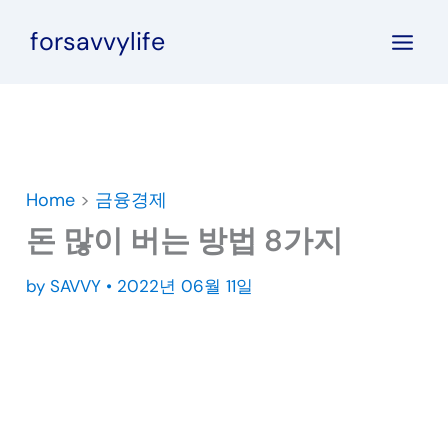
콘
forsavvylife
텐
츠
로
건
너
뛰
Home
>
금융경제
기
돈 많이 버는 방법 8가지
by
SAVVY
•
2022년 06월 11일