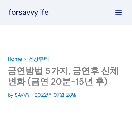
콘
forsavvylife
텐
츠
로
건
너
뛰
Home
>
건강뷰티
기
금연방법 5가지, 금연후 신체
변화 (금연 20분~15년 후)
by
SAVVY
•
2022년 07월 28일