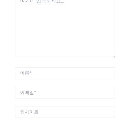
기
에
입
력
하
세
요...
이
름
*
이
메
일
*
웹
사
이
트