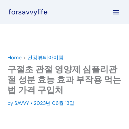
콘
forsavvylife
텐
츠
로
건
너
뛰
Home
>
건강뷰티아이템
기
구절초 관절 영양제 심플리관
절 성분 효능 효과 부작용 먹는
법 가격 구입처
by
SAVVY
•
2023년 06월 13일