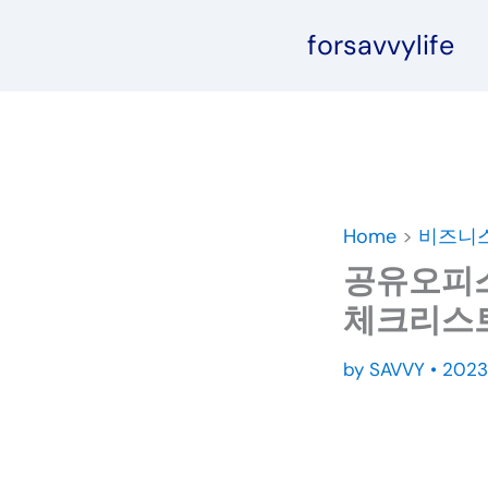
콘
forsavvylife
텐
츠
로
건
너
뛰
기
Home
>
비즈니
공유오피스
체크리스트
by
SAVVY
•
202