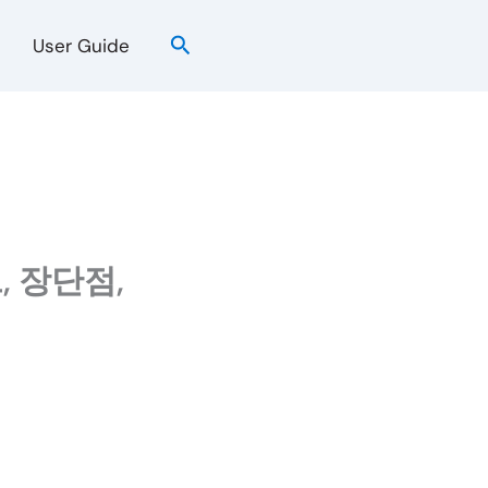
검
User Guide
색
 장단점,