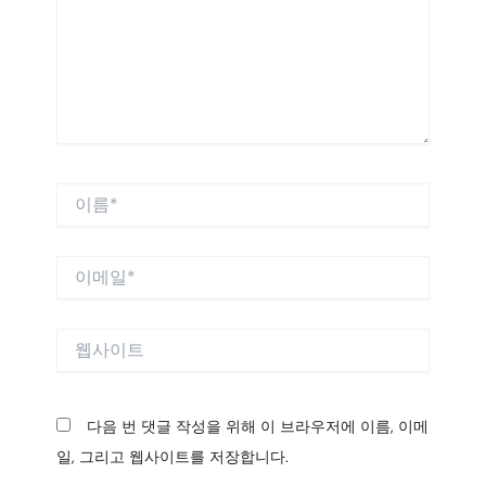
력
하
세
요...
이
름
*
이
메
일
*
웹
사
이
트
다음 번 댓글 작성을 위해 이 브라우저에 이름, 이메
일, 그리고 웹사이트를 저장합니다.