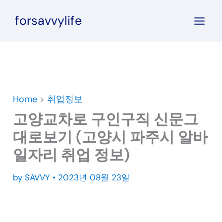
콘
forsavvylife
텐
츠
로
건
너
뛰
Home
>
취업정보
기
고양교차로 구인구직 신문그
대로보기 (고양시 파주시 알바
일자리 취업 정보)
by
SAVVY
•
2023년 08월 23일