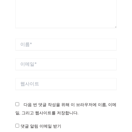
세
요...
이
름
*
이
메
일
*
웹
사
이
트
다음 번 댓글 작성을 위해 이 브라우저에 이름, 이메
일, 그리고 웹사이트를 저장합니다.
댓글 알림 이메일 받기