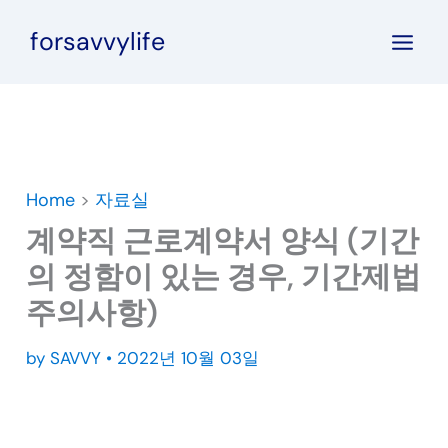
콘
forsavvylife
텐
츠
로
건
너
뛰
Home
>
자료실
기
계약직 근로계약서 양식 (기간
의 정함이 있는 경우, 기간제법
주의사항)
by
SAVVY
•
2022년 10월 03일