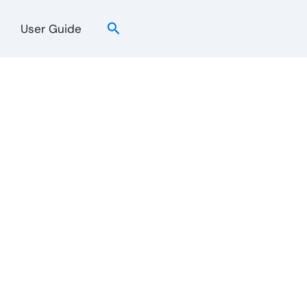
검
User Guide
색