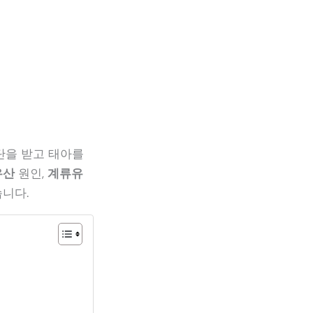
을 받고 태아를
유산
원인,
계류유
니다.