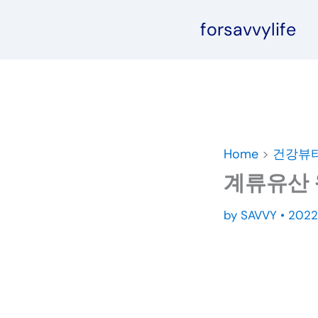
콘
forsavvylife
텐
츠
로
건
너
뛰
기
Home
>
건강뷰
계류유산 
by
SAVVY
•
2022