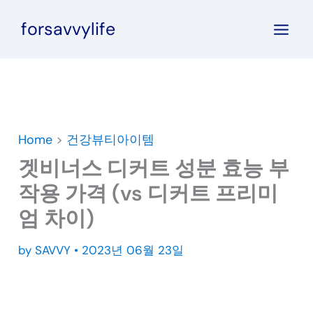
콘
forsavvylife
텐
츠
로
건
너
뛰
Home
>
건강뷰티아이템
기
겟비너스 디커트 성분 효능 부
작용 가격 (vs 디커트 프리미
엄 차이)
by
SAVVY
•
2023년 06월 23일