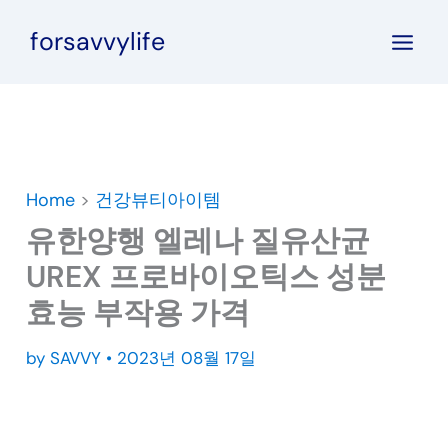
콘
forsavvylife
텐
츠
로
건
너
뛰
Home
>
건강뷰티아이템
기
유한양행 엘레나 질유산균
UREX 프로바이오틱스 성분
효능 부작용 가격
by
SAVVY
•
2023년 08월 17일