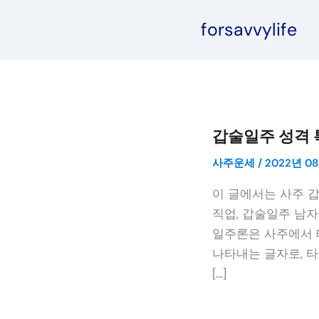
콘
forsavvylife
텐
츠
로
건
너
뛰
갑술일주 성격 
기
사주운세
/
2022년 08
이 글에서는 사주 
직업, 갑술일주 남자
일주론은 사주에서 
나타내는 글자로, 타
[…]