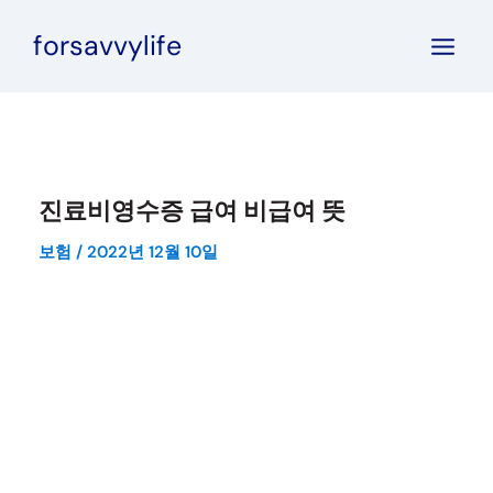
콘
forsavvylife
텐
츠
로
건
너
뛰
진료비영수증 급여 비급여 뜻
기
보험
/
2022년 12월 10일