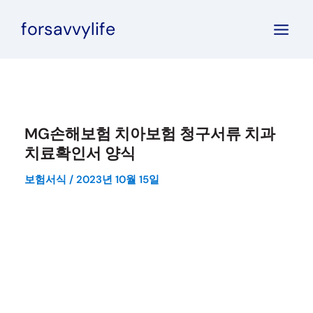
콘
forsavvylife
텐
츠
로
건
너
뛰
MG손해보험 치아보험 청구서류 치과
기
치료확인서 양식
보험서식
/
2023년 10월 15일