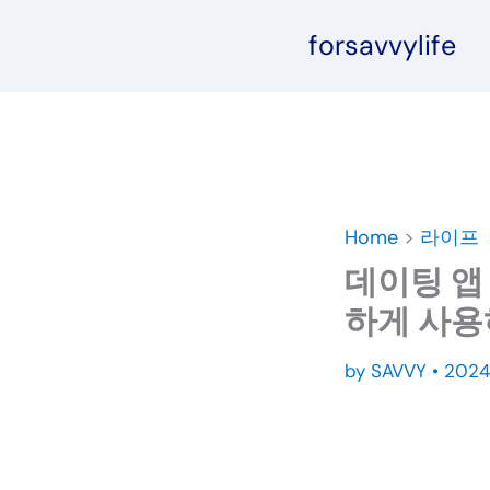
콘
forsavvylife
텐
츠
로
건
너
뛰
기
Home
>
라이프
데이팅 앱
하게 사용
by
SAVVY
•
202